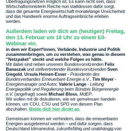
Übertragungsnetzen möglich ist. Es kann nicht sein, dass
Wirtschaftsministerin Reiche nun stattdessen dafür sorgt,
dass die gesamte Energiewirtschaft monatelange Unsicherheit
und das Handwerk enorme Auftragseinbrüche erleben
werden.
Außerdem laden wir dich am (heutigen) Freitag,
den 13. Februar um 18 Uhr zu einem Eil-
Webinar ein
,
in dem wir Expert*innen, Verbände, Industrie und Politik
zusammenbringen, um zu verstehen, was genau in diesem
“Netzpaket” steckt und welche Folgen es hätte.
Mit dabei sind neben unserem Bundesvorsitzenden
Felix
Banaszak
und
stellvertretender Bundesvorsitzenden
Sven
Giegold
,
Ursula Heinen-Esser
-
Präsidentin des
Bundesverbandes Erneuerbare Energie e.V
.,
Tim Meyer
-
Energiemanager und Autor,
Valerie Lange
- Leitung
Energiepolitik und Regulierung beim Bündnis Bürgerenergie
e.V.
(angefragt) sowie
Michael Bloss
,
MdEP
.
Wir wollen mit dir diskutieren, wie wir gemeinsam handeln
können, um CDU, CSU und SPD von diesem Plan
abzuhalten.
Melde dich hier direkt an
.
Gemeinsam können wir verhindern, dass die erneuerbaren
Energien ausgebremst werden – und dafür sorgen, dass
Deutschland klimaneutral, zukunftsfähig und unabhängig von