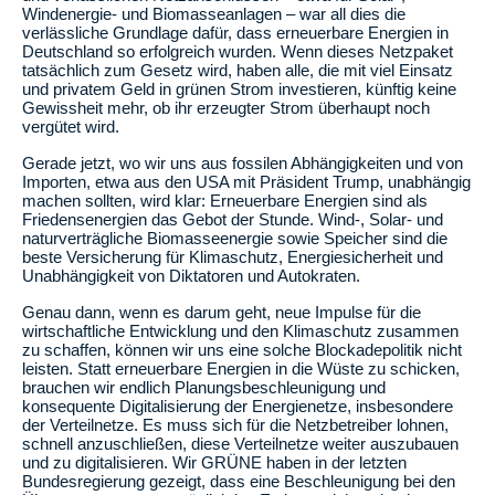
Windenergie- und Biomasseanlagen – war all dies die
verlässliche Grundlage dafür, dass erneuerbare Energien in
Deutschland so erfolgreich wurden. Wenn dieses Netzpaket
tatsächlich zum Gesetz wird, haben alle, die mit viel Einsatz
und privatem Geld in grünen Strom investieren, künftig keine
Gewissheit mehr, ob ihr erzeugter Strom überhaupt noch
vergütet wird.
Gerade jetzt, wo wir uns aus fossilen Abhängigkeiten und von
Importen, etwa aus den USA mit Präsident Trump, unabhängig
machen sollten, wird klar: Erneuerbare Energien sind als
Friedensenergien das Gebot der Stunde. Wind-, Solar- und
naturverträgliche Biomasseenergie sowie Speicher sind die
beste Versicherung für Klimaschutz, Energiesicherheit und
Unabhängigkeit von Diktatoren und Autokraten.
Genau dann, wenn es darum geht, neue Impulse für die
wirtschaftliche Entwicklung und den Klimaschutz zusammen
zu schaffen, können wir uns eine solche Blockadepolitik nicht
leisten. Statt erneuerbare Energien in die Wüste zu schicken,
brauchen wir endlich Planungsbeschleunigung und
konsequente Digitalisierung der Energienetze, insbesondere
der Verteilnetze. Es muss sich für die Netzbetreiber lohnen,
schnell anzuschließen, diese Verteilnetze weiter auszubauen
und zu digitalisieren. Wir GRÜNE haben in der letzten
Bundesregierung gezeigt, dass eine Beschleunigung bei den