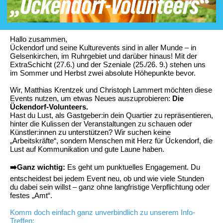
Hallo zusammen,
Ückendorf und seine Kulturevents sind in aller Munde – in
Gelsenkirchen, im Ruhrgebiet und darüber hinaus! Mit der
ExtraSchicht (27.6.) und der Szeniale (25./26. 9.) stehen uns
im Sommer und Herbst zwei absolute Höhepunkte bevor.
Wir, Matthias Krentzek und Christoph Lammert möchten diese
Events nutzen, um etwas Neues auszuprobieren:
Die
Ückendorf-Volunteers.
Hast du Lust, als Gastgeber:in dein Quartier zu repräsentieren,
hinter die Kulissen der Veranstaltungen zu schauen oder
Künstler:innen zu unterstützen? Wir suchen keine
„Arbeitskräfte“, sondern Menschen mit Herz für Ückendorf, die
Lust auf Kommunikation und gute Laune haben.
➡️Ganz wichtig:
Es geht um punktuelles Engagement. Du
entscheidest bei jedem Event neu, ob und wie viele Stunden
du dabei sein willst – ganz ohne langfristige Verpflichtung oder
festes „Amt“.
Komm doch einfach ganz unverbindlich zu unserem Info-
Treffen: